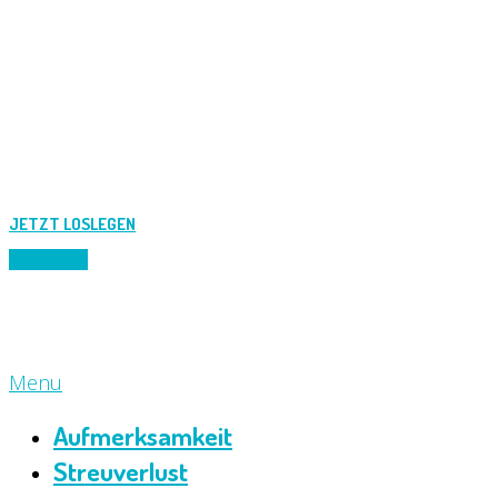
gar nicht. Genau aus diesem Grund möchten wir mit
Ihnen zusammenarbeiten!
Lassen Sie uns gemeinsam Ihre Social-Media
Strategie kreieren.
JETZT LOSLEGEN
ZUM VIDEO
Menu
Aufmerksamkeit
Streuverlust