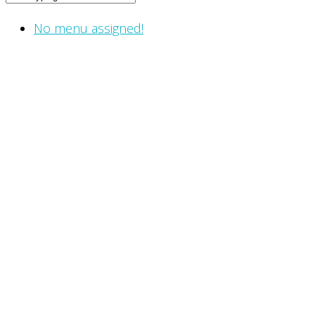
No menu assigned!
Social-Media Marketing speziell
für
KMUs in den Bereichen
Handel,
Handwerk und
Dienstleistung.
KMUs nutzen die digitalen Möglichkeiten kaum bzw.