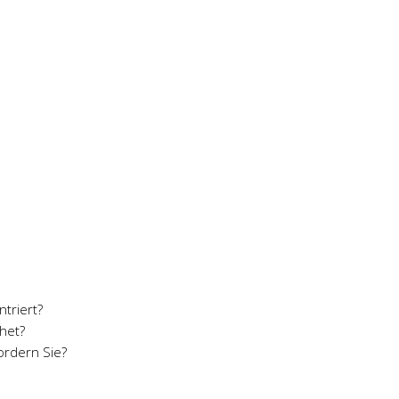
triert?
chet?
ordern Sie?